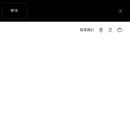
使用网站导航
继续
关
My TAG He
您的购