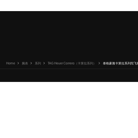
Home
腕表
系列
TAG Heuer Carrera（卡莱拉系列）
泰格豪雅卡莱拉系列陀飞
微博
WeChat
领英
Pinterest
Twitter
Line