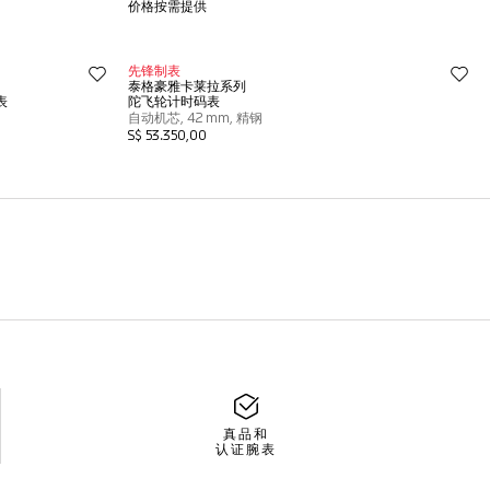
真品和
认证腕表