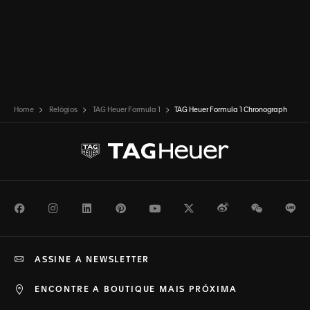
Home
Relógios
TAG Heuer Formula 1
TAG Heuer Formula 1 Chronograph
Facebook
Instagram
LinkedIn
Pinterest
Youtube
Twitter
Weibo
WeChat
Li
ASSINE A NEWSLETTER
ENCONTRE A BOUTIQUE MAIS PRÓXIMA