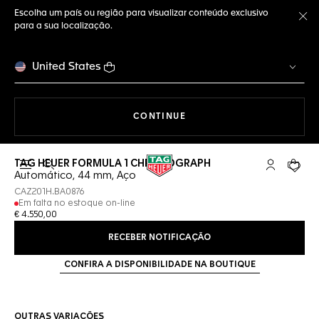
Escolha um país ou região para visualizar conteúdo exclusivo
para a sua localização.
Fe
United States
A NAVEGAR PELO SITE
CONTINUE
TAG HEUER FORMULA 1 CHRONOGRAPH
Abrir a busca
Conta My T
Seu c
Automático, 44 mm, Aço
CAZ201H.BA0876
Em falta no estoque on-line
€ 4.550,00
RECEBER NOTIFICAÇÃO
CONFIRA A DISPONIBILIDADE NA BOUTIQUE
OUTRAS VARIAÇÕES