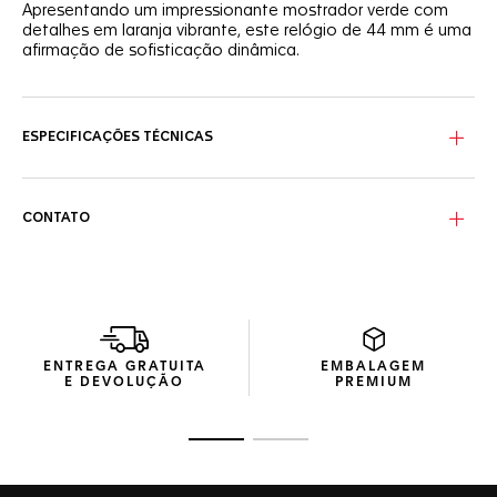
Apresentando um impressionante mostrador verde com
detalhes em laranja vibrante, este relógio de 44 mm é uma
afirmação de sofisticação dinâmica.
O cativante mostrador verde escovado com efeito sunray
apresenta três contadores azuis com toques de laranja
que adicionam um tom vívido a este relógio inspirado nas
ESPECIFICAÇÕES TÉCNICAS
corridas.
Envolvido numa estrutura de aço finamente escovado, o
bezel com escala taquimétrica em cerâmica verde é
CONTATO
realçado por detalhes esportivos em laca laranja na coroa
e no botão das 2 horas.
Alimentado pelo movimento Calibre 16 Automatic, este
cronógrafo é mais do que apenas um deleite para os
olhos. É um instrumento de alta precisão para aqueles que
vivem em alta velocidade.
ENTREGA GRATUITA
EMBALAGEM
E DEVOLUÇÃO
PREMIUM
Ir para o slide 1
Ir para o slide 2