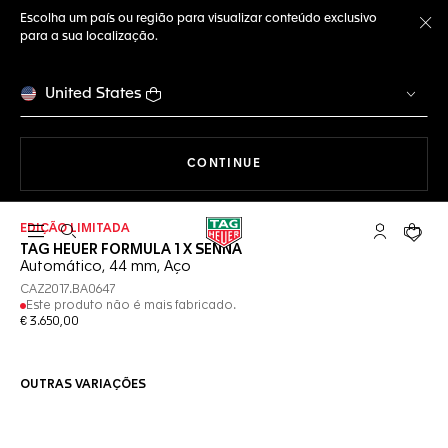
Escolha um país ou região para visualizar conteúdo exclusivo
para a sua localização.
Fe
United States
A NAVEGAR PELO SITE
CONTINUE
EDIÇÃO LIMITADA
Abrir a busca
Conta My T
Seu c
TAG HEUER FORMULA 1 X SENNA
Automático, 44 mm, Aço
CAZ2017.BA0647
Este produto não é mais fabricado.
€ 3.650,00
OUTRAS VARIAÇÕES