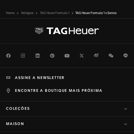
Home
Relógios
TAG Heuer Formula 1
TAG Heuer Formula 1 x Senna
Facebook
Instagram
LinkedIn
Pinterest
Youtube
Twitter
Weibo
WeChat
Li
ASSINE A NEWSLETTER
ENCONTRE A BOUTIQUE MAIS PRÓXIMA
COLEÇÕES
MAISON