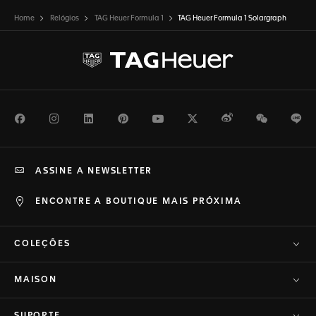
Home
Relógios
TAG Heuer Formula 1
TAG Heuer Formula 1 Solargraph
Facebook
Instagram
LinkedIn
Pinterest
Youtube
Twitter
Weibo
WeChat
Li
ASSINE A NEWSLETTER
ENCONTRE A BOUTIQUE MAIS PRÓXIMA
COLEÇÕES
MAISON