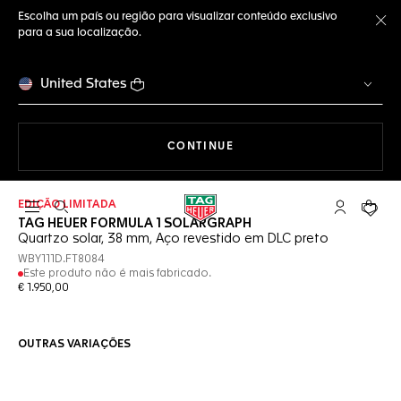
Escolha um país ou região para visualizar conteúdo exclusivo
para a sua localização.
Fe
United States
A NAVEGAR PELO SITE
CONTINUE
EDIÇÃO LIMITADA
Abrir a busca
Conta My T
Seu c
TAG HEUER FORMULA 1 SOLARGRAPH
Quartzo solar, 38 mm, Aço revestido em DLC preto
WBY111D.FT8084
Este produto não é mais fabricado.
€ 1.950,00
OUTRAS VARIAÇÕES