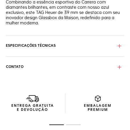
Combinando a essência esportiva do Carrera com
diamantes brilhantes, em contraste com nosso azul
exclusivo, este TAG Heuer de 39 mm se destaca com seu
inovador design Glassbox da Maison, redefinido para a
mulher moderna.
O mostrador azul com efeito escovado circular é uma
moldura para 72 diamantes brilhantes no flange e 11
marcadores de horas com diamantes cravejados em
ESPECIFICAÇÕES TÉCNICAS
chaton, proporcionando uma visão delicada e elegante.
Em uma caixa em aço polido e finamente escovado sem
bezel, o glassbox curvo em cristal de safira emoldura os
CONTATO
detalhados contadores azuis em espiral com um toque
moderno.
A luxuosa textura da pulseira em couro de crocodilo azul-
escuro deste relógio inovador oferece um contraste tátil
com o brilho do aço e do diamante.
ENTREGA GRATUITA
EMBALAGEM
E DEVOLUÇÃO
PREMIUM
Ir para o slide 1
Ir para o slide 2