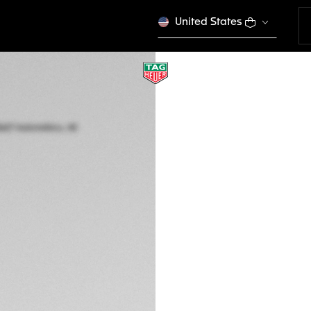
United States
TAG HEUER AQUAR
Automático, 40 m
WBP2115.BA0627
Este produto não é 
€ 3.350,00
Garantia de 5 a
Embalagem onlin
DESCRIÇÃO
Combinando um mo