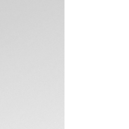
extremamente rob
para adrenalina é 
Um design versátil 
Com um verde inte
fumê tem ponteiro
LumiNova® branca. 
ESPECIFICAÇÕES TÉ
A caixa de 40 mm
resistente, o beze
relógio um aliado 
Altamente funcional
em aço possui bo
para máximo conf