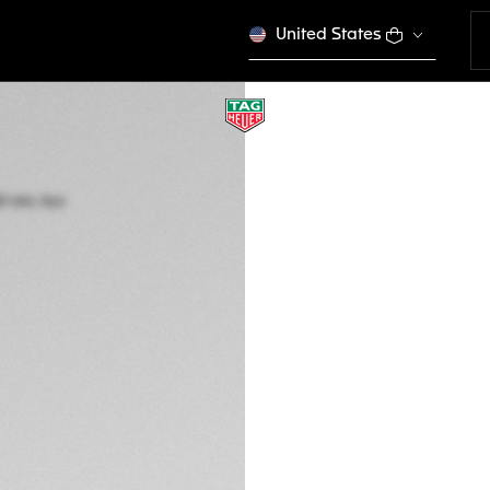
United States
TAG HEUER AQUA
A quartzo, 32 mm,
WBD1322.BB0320
Em falta no estoque 
€ 4.400,00
CON
Garantia de 5 a
Embalagem onlin