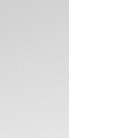
DESCRIÇÃO
Um relógio a qua
madrepérola. O br
rotativo unidireci
ouro 18K 2N. Onze
com diamantes (0,1
The TAG Heuer shie
plated in 18K 2N ye
once very robust, s
ESPECIFICAÇÕES TÉ
CONTATO