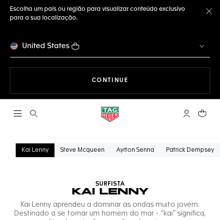
Escolha um país ou região para visualizar conteúdo exclusivo
para a sua localização.
Fe
United States
A NAVEGAR PELO SITE
CONTINUE
Abrir a busca
Conta My T
Seu c