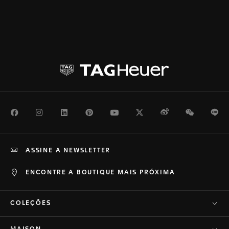
Facebook
Instagram
LinkedIn
Pinterest
Youtube
Twitter
Weibo
WeChat
Li
ASSINE A NEWSLETTER
ENCONTRE A BOUTIQUE MAIS PRÓXIMA
COLEÇÕES