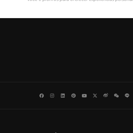
Facebook
Instagram
LinkedIn
Pinterest
Youtube
Twitter
Weibo
WeCh
L