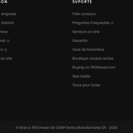
SON
SUPORTE
 empresa
Fale conosco
história
Preguntas Frequentes
-how
Serviços on-line
nsa
Garantia
ira
Guia de tamanhos
do site
Boutique: nossas ações
Buying on TAGHeuer.com
Size Guide
Track your Order
© Marca TAG Heuer da LVMH Swiss
Manufactures SA - 2026