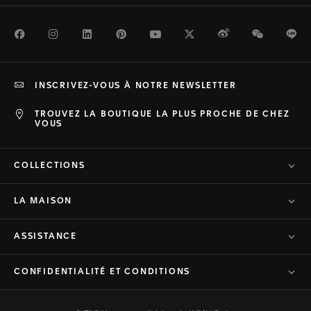
Facebook
Instagram
LinkedIn
Pinterest
Youtube
Twitter
Weibo
WeChat
Li
INSCRIVEZ-VOUS À NOTRE NEWSLETTER
TROUVEZ LA BOUTIQUE LA PLUS PROCHE DE CHEZ
VOUS
COLLECTIONS
LA MAISON
ASSISTANCE
CONFIDENTIALITÉ ET CONDITIONS