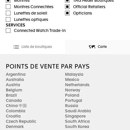
Montres
TAG Heuer Boutiques
Montres Connectées
Official Retailers
Lunettes de soleil
Opticians
Lunettes optiques
SERVICES
Connected Watch Trade-in
Liste de boutiques
Carte
POINTS DE VENTE PAR PAYS
Argentina
Malaysia
Australia
Mexico
Austria
Netherlands
Belgium
Norway
Brazil
Poland
Canada
Portugal
China 中国
Russia
Colombia
Saudi Arabia
Croatia
Singapore
Czech Republic
South Africa
Denmark
South Korea