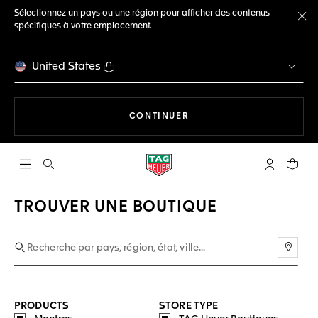
Sélectionnez un pays ou une région pour afficher des contenus
spécifiques à votre emplacement.
Fe
United States
LA NAVIGATION SUR LE S
CONTINUER
Ouvrir la barre de recherche
Compte My
Votre 
TROUVER UNE BOUTIQUE
Utili
PRODUCTS
STORE TYPE