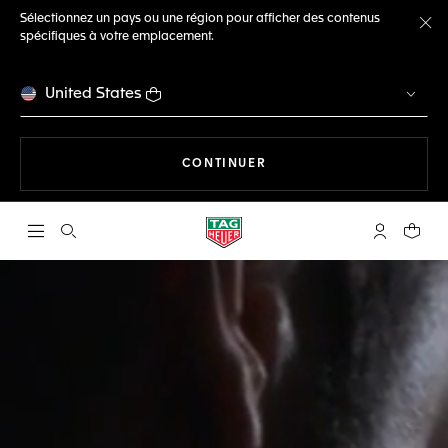
Sélectionnez un pays ou une région pour afficher des contenus
spécifiques à votre emplacement.
Fe
United States
LA NAVIGATION SUR LE S
CONTINUER
Ouvrir la barre de recherche
Compte My
Votre 