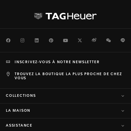
Facebook
Instagram
LinkedIn
Pinterest
Youtube
Twitter
Weibo
WeChat
Li
INSCRIVEZ-VOUS À NOTRE NEWSLETTER
TROUVEZ LA BOUTIQUE LA PLUS PROCHE DE CHEZ
VOUS
COLLECTIONS
LA MAISON
ASSISTANCE