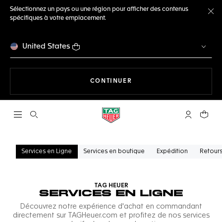
Sélectionnez un pays ou une région pour afficher des contenus
spécifiques à votre emplacement.
Fe
United States
LA NAVIGATION SUR LE S
CONTINUER
Ouvrir la barre de recherche
Compte My
Votre 