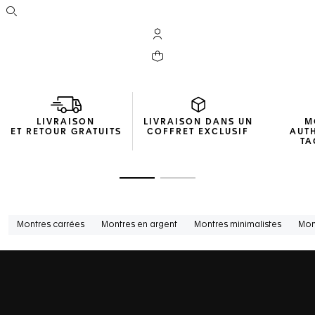
Ouvrir la barre de recherche
Compte My TAG Heuer
Votre panier contient 0 produit(s)
LIVRAISON
LIVRAISON DANS UN
M
ET RETOUR GRATUITS
COFFRET EXCLUSIF
AUT
TA
Ouvrir la diapositive 1
Ouvrir la diapositive 2
Montres carrées
Montres en argent
Montres minimalistes
Mont