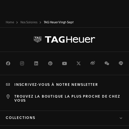
Home
Nos Solaires
TAG Heuer Vingt-Sept
Facebook
Instagram
LinkedIn
Pinterest
Youtube
Twitter
Weibo
WeChat
Li
INSCRIVEZ-VOUS À NOTRE NEWSLETTER
TROUVEZ LA BOUTIQUE LA PLUS PROCHE DE CHEZ
VOUS
COLLECTIONS