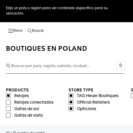
Elija un país o región para ver contenido específico para su
ubicación.
Buscar
Abrir el menú de búsqueda
BOUTIQUES EN POLAND
Usar 
PRODUCTS
STORE TYPE
Relojes
TAG Heuer Boutiques
Relojes conectados
Official Retailers
Gafas de sol
Opticians
Gafas de vista