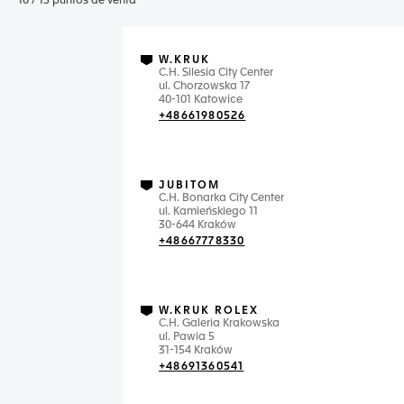
10
/
15
puntos de venta
W.KRUK
C.H. Silesia City Center
ul. Chorzowska 17
40-101 Katowice
+48661980526
JUBITOM
C.H. Bonarka City Center
ul. Kamieńskiego 11
30-644 Kraków
+48667778330
W.KRUK ROLEX
C.H. Galeria Krakowska
ul. Pawia 5
31-154 Kraków
+48691360541