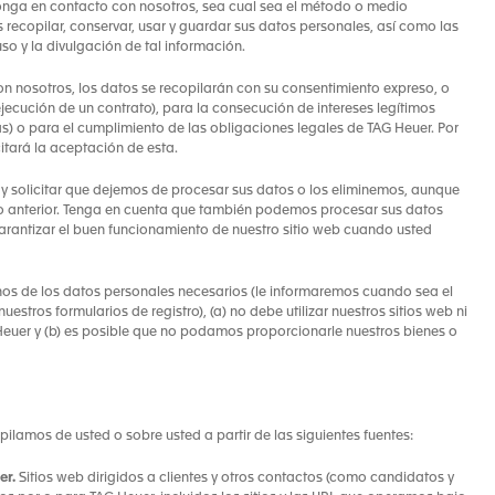
 ponga en contacto con nosotros, sea cual sea el método o medio
 recopilar, conservar, usar y guardar sus datos personales, así como las
uso y la divulgación de tal información.
n nosotros, los datos se recopilarán con su consentimiento expreso, o
ecución de un contrato), para la consecución de intereses legítimos
s) o para el cumplimiento de las obligaciones legales de TAG Heuer. Por
icitará la aceptación de esta.
y solicitar que dejemos de procesar sus datos o los eliminemos, aunque
to anterior. Tenga en cuenta que también podemos procesar sus datos
garantizar el buen funcionamiento de nuestro sitio web cuando usted
gunos de los datos personales necesarios (le informaremos cuando sea el
stros formularios de registro), (a) no debe utilizar nuestros sitios web ni
Heuer y (b) es posible que no podamos proporcionarle nuestros bienes o
pilamos de usted o sobre usted a partir de las siguientes fuentes:
er.
Sitios web dirigidos a clientes y otros contactos (como candidatos y