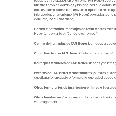
todos los interesados en el entorno TAG Heuer) operad
nuestros propios dominios y las páginas que administ
etc., así como otros sitios móviles o aplicaciones diri
interesados en el entorno TAG Heuer) operados por o p
conjunto, los
“Sitios web”
).
Correo electrónico, mensajes de texto y otros mens
Heuer (en conjunto el “Correo electrónico”).
Centro de llamadas de TAG Heuer
Llamadas a cualqui
Chat directo con TAG Heuer.
Chats con cualquier núm
Boutiques y talleres de TAG Heuer.
Tiendas y talleres 
Eventos de TAG Heuer y mostradores, puestos o stan
cuestionario, encuesta o formulario que usted pueda 
Otros formularios de inscripción en línea o fuera de
Otras fuentes, según corresponda
incluso a través d
videovigilancia.