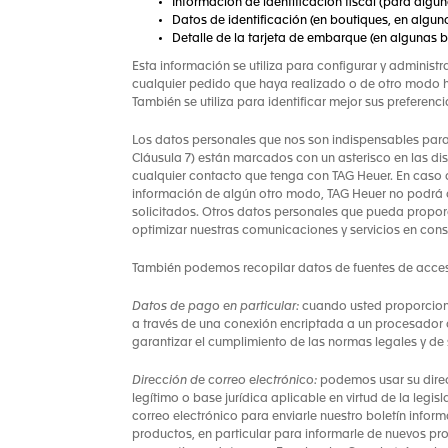
Información de identificación fiscal (para algun
Datos de identificación (en boutiques, en algun
Detalle de la tarjeta de embarque (en algunas b
Esta información se utiliza para configurar y adminis
cualquier pedido que haya realizado o de otro modo 
También se utiliza para identificar mejor sus preferen
Los datos personales que nos son indispensables para c
Cláusula 7) están marcados con un asterisco en las di
cualquier contacto que tenga con TAG Heuer. En caso 
información de algún otro modo, TAG Heuer no podrá at
solicitados. Otros datos personales que pueda propo
optimizar nuestras comunicaciones y servicios en con
También podemos recopilar datos de fuentes de acces
Datos de pago en particular:
cuando usted proporciona
a través de una conexión encriptada a un procesador 
garantizar el cumplimiento de las normas legales y de
Dirección de correo electrónico:
podemos usar su direcc
legítimo o base jurídica aplicable en virtud de la legis
correo electrónico para enviarle nuestro boletín infor
productos, en particular para informarle de nuevos pro