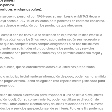
os países);
os países),
outiques, en algunos países).
trar su cuenta personal con TAG Heuer, su membresía en Mi TAG Heuer o
haya hecho a TAG Heuer, así como para ponernos en contacto con usted.
cias y deseos en relación con los productos que ofrecemos.
umplir con los fines que se describen en la presente Política (véase la
stintas páginas de los Sitios web o subrayados según sea necesario en
de que no complete estos campos obligatorios o no nos facilite esta
ender sus solicitudes ni proporcionarle los productos y servicios
rcionarnos son puramente opcionales y nos permiten conocerlo mejor y
secuencia.
o público, que se considerarán datos que usted nos proporcionó.
 o actualiza inicialmente su información de pago, podemos transmitirla
de pagos externo. Dicha delegación está especialmente justificada para
 seguridad.
ión de correo electrónico para responder a una solicitud suya (interés
lación local). Con su consentimiento, podemos utilizar su dirección de
mativo u otros correos electrónicos y anuncios relacionados con nuestros
ductos o servicios que puedan ser de su interés. Para este fin, podemos