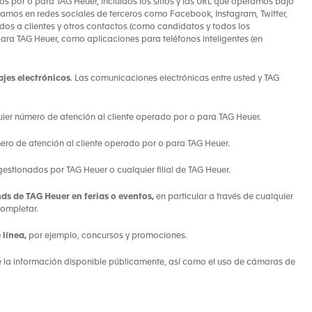
os por o para TAG Heuer, incluidos los sitios y las URL que operamos bajo
ramos en redes sociales de terceros como Facebook, Instagram, Twitter,
gidos a clientes y otros contactos (como candidatos y todos los
ara TAG Heuer, como aplicaciones para teléfonos inteligentes (en
ajes electrónicos
. Las comunicaciones electrónicas entre usted y TAG
er número de atención al cliente operado por o para TAG Heuer.
ero de atención al cliente operado por o para TAG Heuer.
gestionados por TAG Heuer o cualquier filial de TAG Heuer.
ds de TAG Heuer en ferias o eventos,
en particular a través de cualquier
completar.
 línea,
por ejemplo, concursos y promociones.
e la información disponible públicamente, así como el uso de cámaras de