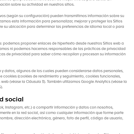
ación sobre su actividad en nuestros sitios.
ivos (según su configuración) pueden transmitirnos información sobre su
lizamos esta información para personalizar, mejorar y proteger los Sitios
re su ubicación para determinar las preferencias de idioma local o para
s
: podemos proponer enlaces de hipertexto desde nuestros Sitios web a
rolamos ni podemos hacernos responsables de las prácticas de privacidad
ticas de privacidad para saber cómo recopilan y procesan su información
n y datos, algunos de los cuales pueden considerarse datos personales,
de cookies (cookies de rendimiento y seguimiento, cookies funcionales,
s web (véase la Cláusula 3). También utilizamos Google Analytics (véase la
).
d social
k, Instagram, etc.) a compartir información y datos con nosotros,
ente en la red social, así como cualquier información que forme parte
(nombre, dirección electrónica, género, foto de perfil, código de usuario,