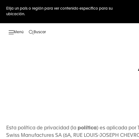
Elija un país o región para ver contenido específico para su
ubicación.
Buscar
Abrir el menú de búsqueda
Esta política de privacidad (la
política
) es aplicada por 
Swiss Manufactures SA (6A, RUE LOUIS-JOSEPH CHEVRO