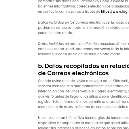
compartir sus datos con Facebook y Google (véase la s
boletines informativos, correos electrónicos o anuncios
en contacto con nosotros a través de
https://www.tag
Datos incluidos en los correos electrónicos:
En caso de
podremos conservar toda la información incluida en el
cualquier otro modo.
Datos incluidos en otros medios de comunicación:
en 
comunique con usted, podremos conservar toda la info
resolver sus consultas o de asistirlo de otro modo.
b. Datos recopilados en relació
de Correos electrónicos
Cuando usted accede, visita o navega por el Sitio web,
servidor web registra automáticamente los detalles de
interacción con los Sitios web o el Correo electrónico,
que visitó antes de llegar a los sitios web e identific
registro. Esta información nos permite analizar cómo se
rendimiento de estos, así como de cualquier servicio of
Nuestro sitio también utiliza tecnologías de terceros
dispositivo y comprender la manera en que usted utili
reflejar sus intereses y ofrecerle anuncios sobre los 