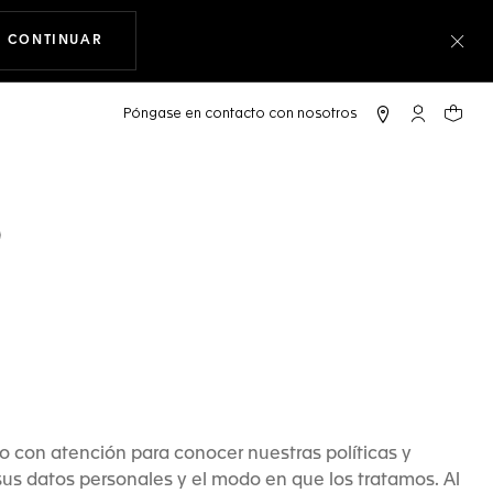
CONTINUAR
NAVEGANDO EN LA WEB
Cer
Cuenta Mi 
Su car
D
 con atención para conocer nuestras políticas y
sus datos personales y el modo en que los tratamos. Al