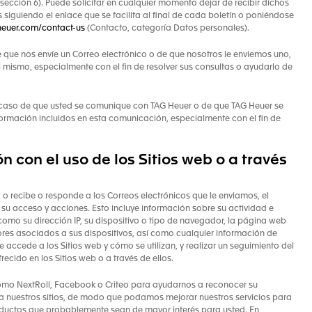
ección 6). Puede solicitar en cualquier momento dejar de recibir dichos
 siguiendo el enlace que se facilita al final de cada boletín o poniéndose
heuer.com/contact-us
(Contacto, categoría Datos personales).
 que nos envíe un Correo electrónico o de que nosotros le enviemos uno,
 mismo, especialmente con el fin de resolver sus consultas o ayudarlo de
caso de que usted se comunique con TAG Heuer o de que TAG Heuer se
rmación incluidos en esta comunicación, especialmente con el fin de
n con el uso de los Sitios web o a través
 o recibe o responde a los Correos electrónicos que le enviamos, el
 su acceso y acciones. Esto incluye información sobre su actividad e
 como su dirección IP, su dispositivo o tipo de navegador, la página web
adores asociados a sus dispositivos, así como cualquier información de
 accede a los Sitios web y cómo se utilizan, y realizar un seguimiento del
recido en los Sitios web o a través de ellos.
 como NextRoll, Facebook o Criteo para ayudarnos a reconocer su
za nuestros sitios, de modo que podamos mejorar nuestros servicios para
productos que probablemente sean de mayor interés para usted. En