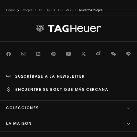
Home
Relojes
DEJE QUE LE GUIEMOS
Nuestros relojes
Facebook
Instagram
LinkedIn
Pinterest
Youtube
Twitter
Weibo
WeChat
Li
SUSCRÍBASE A LA NEWSLETTER
ENCUENTRE SU BOUTIQUE MÁS CERCANA
COLECCIONES
LA MAISON