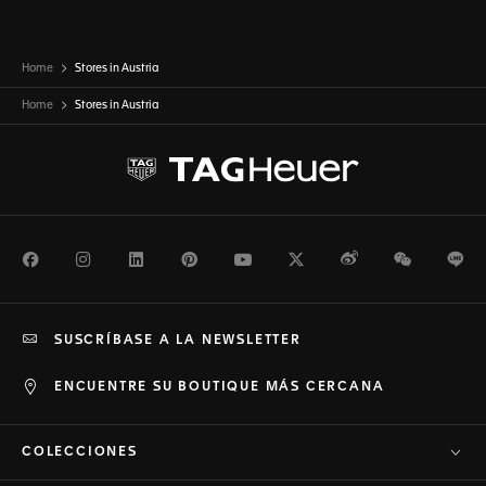
Home
Stores in Austria
Home
Stores in
Austria
Facebook
Instagram
LinkedIn
Pinterest
Youtube
Twitter
Weibo
WeChat
Li
SUSCRÍBASE A LA NEWSLETTER
ENCUENTRE SU BOUTIQUE MÁS CERCANA
COLECCIONES