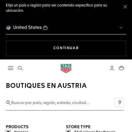
Elija un país o región para ver contenido específico para su
ubicación.
Ce
United States
NAVEGANDO EN LA WEB
CONTINUAR
Abrir el menú de búsqueda
Cuenta Mi 
Su car
BOUTIQUES EN AUSTRIA
Usar 
PRODUCTS
STORE TYPE