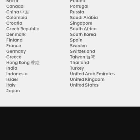
Brazil
Poland
Canada
Portugal
China 中国
Russia
Colombia
Saudi Arabia
Croatia
Singapore
Czech Republic
South Africa
Denmark
South Korea
Finland
Spain
France
Sweden
Germany
Switzerland
Greece
Taiwan 台湾
Hong Kong 香港
Thailand
India
Turkey
Indonesia
United Arab Emirates
Israel
United Kingdom
Italy
United States
Japan