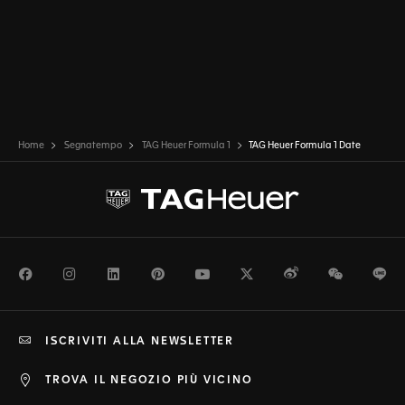
Home
Segnatempo
TAG Heuer Formula 1
TAG Heuer Formula 1 Date
Facebook
Instagram
LinkedIn
Pinterest
Youtube
Twitter
Weibo
WeChat
Li
ISCRIVITI ALLA NEWSLETTER
TROVA IL NEGOZIO PIÙ VICINO