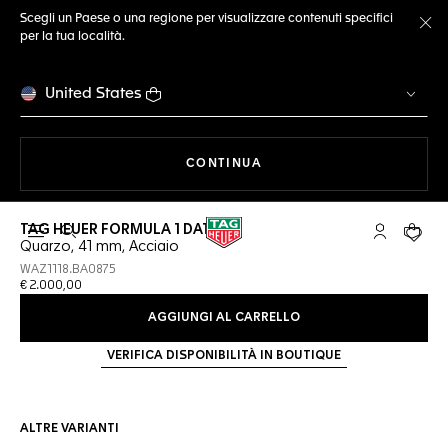
Scegli un Paese o una regione per visualizzare contenuti specifici
per la tua località.
Ch
United States
A NAVIGARE SUL SITO
CONTINUA
TAG HEUER FORMULA 1 DATE
Apri la ricerca
L'account 
Il tuo
Quarzo, 41 mm, Acciaio
WAZ1118.BA0875
€ 2.000,00
AGGIUNGI AL CARRELLO
VERIFICA DISPONIBILITÀ IN BOUTIQUE
ALTRE VARIANTI