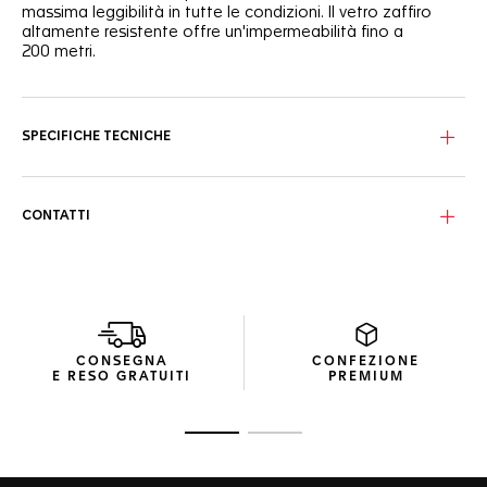
massima leggibilità in tutte le condizioni. Il vetro zaffiro
altamente resistente offre un'impermeabilità fino a
200 metri.
SPECIFICHE TECNICHE
CONTATTI
CONSEGNA
CONFEZIONE
E RESO GRATUITI
PREMIUM
Vai alla diapositiva 1
Vai alla diapositiva 2