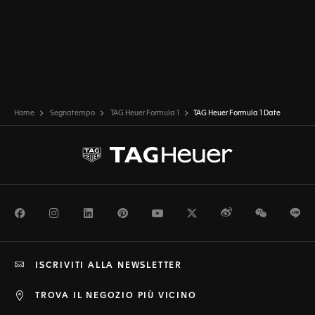
Home
Segnatempo
TAG Heuer Formula 1
TAG Heuer Formula 1 Date
Facebook
Instagram
LinkedIn
Pinterest
Youtube
Twitter
Weibo
WeChat
Li
ISCRIVITI ALLA NEWSLETTER
TROVA IL NEGOZIO PIÙ VICINO