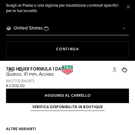
Scegli un Paese o una regione per visualizzare contenuti specifici
per la tua località.
Ch
United States
A NAVIGARE SUL SITO
CONTINUA
TAG HEUER FORMULA 1 DATE
Apri la ricerca
L'account 
Il tuo
Quarzo, 41 mm, Acciaio
WAZ1112.BA0875
€ 2.000,00
AGGIUNGI AL CARRELLO
VERIFICA DISPONIBILITÀ IN BOUTIQUE
ALTRE VARIANTI