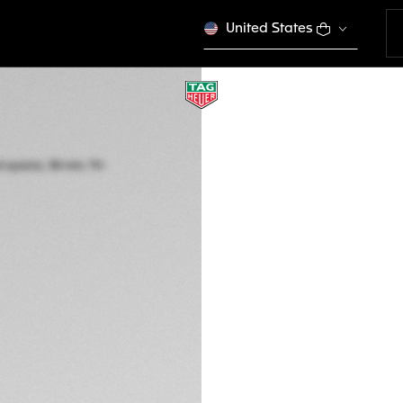
United States
EDIZIONE LIMITATA
TAG HEUER FORM
Solare al quarzo, 
WBY1162.FT8105
Questo prodotto è f
€ 1.950,00
Garanzia di 5 an
Confezione escl