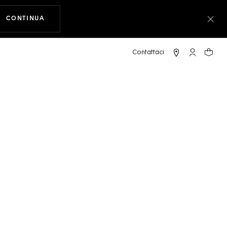
CONTINUA
A NAVIGARE SUL SITO
Chiu
ULA 1 SOLARGRAPH
L'account 
Il tuo
38 mm, TH-Polylight
uori produzione.
ni
Carte di credito e debito,
PayPal, Apple Pay
usiva online
Consegna e reso gratuiti