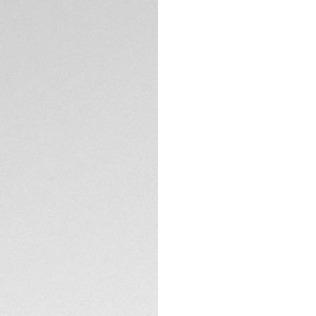
DESCRIZIONE
Il TAG Heuer Formu
cassa in TH-Polylig
solare. Coniugando
prestazioni, questo
dell’orologio origin
Il quadrante bianc
Polylight e da una
lancette e gli ind
SPECIFICHE TECNIC
leggibilità ottimale
Perfetta per uno sti
mm è abbinata un c
flessibilità e comf
nero garantisce una
Animato dall’inno
la luce da qualsias