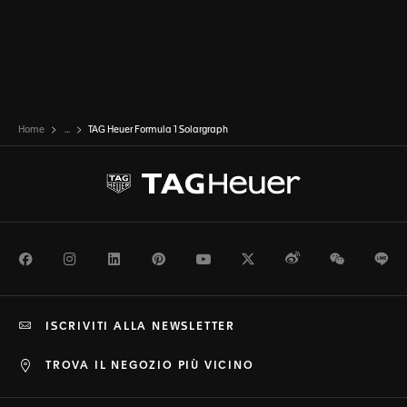
Home
...
TAG Heuer Formula 1 Solargraph
Facebook
Instagram
LinkedIn
Pinterest
Youtube
Twitter
Weibo
WeChat
Li
ISCRIVITI ALLA NEWSLETTER
TROVA IL NEGOZIO PIÙ VICINO