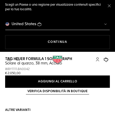
Scegli un Paese o una regione per visualizzare contenuti specifici
per la tua località.
Ch
United States
A NAVIGARE SUL SITO
CONTINUA
TAG HEUER FORMULA 1 SOLARGRAPH
Apri la ricerca
L'account 
Il tuo
Solare al quarzo, 38 mm, Acciaio
WBY1111.BA0042
€ 2.050,00
AGGIUNGI AL CARRELLO
VERIFICA DISPONIBILITÀ IN BOUTIQUE
ALTRE VARIANTI