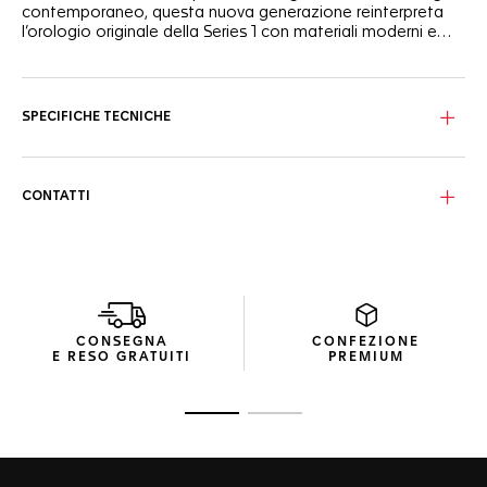
contemporaneo, questa nuova generazione reinterpreta
l’orologio originale della Series 1 con materiali moderni e
colori vivaci, dando vita a un segnatempo dinamico.
Il quadrante bianco opalino, incorniciato da una lunetta
nera in TH-Polylight, presenta un sorprendente rehaut rosso
e un look energico. Le lancette e gli indici laccati neri,
SPECIFICHE TECNICHE
illuminati da Super-LumiNova®, garantiscono visibilità sia di
giorno che di notte.
La cassa da 38 mm, pensata per adattarsi a un’ampia
CONTATTI
gamma di polsi, è realizzata in robusto acciaio inossidabile.
Abbinata a un bracciale in acciaio sabbiato, coniuga
perfettamente stile e comfort per un uso quotidiano.
Il cuore pulsante dell’orologio è costituito dal movimento
Solargraph, alimentato da luce naturale e artificiale. Con un
solo minuto di esposizione alla luce, il Calibre TH50-00
CONSEGNA
CONFEZIONE
anima l’orologio per un’intera giornata. Una volta
E RESO GRATUITI
PREMIUM
completamente carico, garantisce fino a 10 mesi di
autonomia nell’oscurità totale.
Vai alla diapositiva 1
Vai alla diapositiva 2