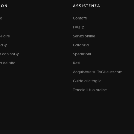
SON
ASSISTENZA
tà
Contatti
FAQ
-Faire
Servizi online
pa
Garanzia
a con noi
Spedizioni
 del sito
Resi
Acquistare su TAGHeuer.com
Guida alle taglie
Traccia il tuo ordine