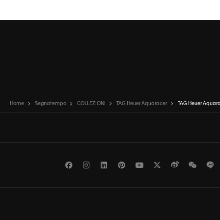
Home
Segnatempo
COLLEZIONI
TAG Heuer Aquaracer
TAG Heuer Aquara
Facebook
Instagram
LinkedIn
Pinterest
Youtube
Twitter
Weibo
WeCh
L