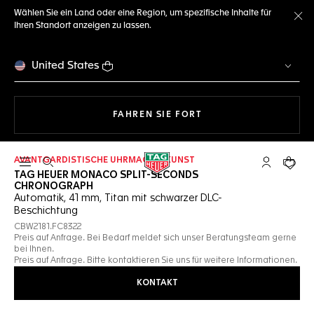
Wählen Sie ein Land oder eine Region, um spezifische Inhalte für
Ihren Standort anzeigen zu lassen.
Me
United States
MIT DER NAVIGATION 
FAHREN SIE FORT
AVANTGARDISTISCHE UHRMACHERKUNST
Suche öffnen
My TAG Heu
Ihr Wa
TAG HEUER MONACO SPLIT-SECONDS
CHRONOGRAPH
Automatik, 41 mm, Titan mit schwarzer DLC-
Beschichtung
CBW2181.FC8322
Preis auf Anfrage. Bei Bedarf meldet sich unser Beratungsteam gerne
bei Ihnen.
Preis auf Anfrage. Bitte kontaktieren Sie uns für weitere Informationen.
KONTAKT