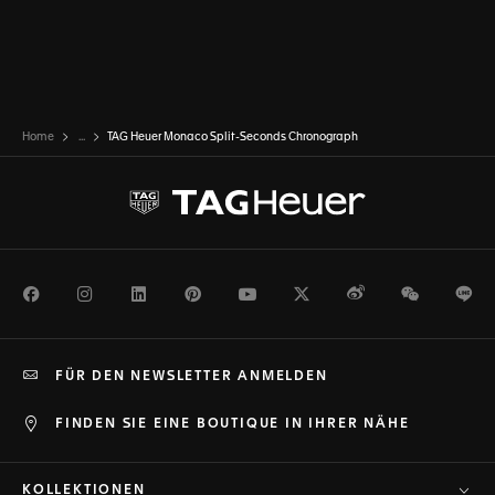
Home
...
TAG Heuer Monaco Split-Seconds Chronograph
Facebook
Instagram
LinkedIn
Pinterest
Youtube
Twitter
Weibo
WeChat
Li
FÜR DEN NEWSLETTER ANMELDEN
FINDEN SIE EINE BOUTIQUE IN IHRER NÄHE
KOLLEKTIONEN