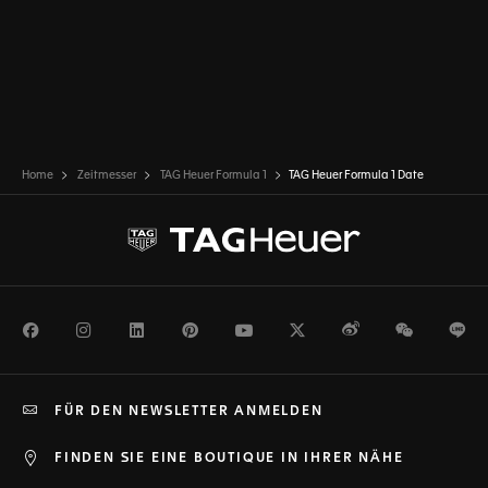
Home
Zeitmesser
TAG Heuer Formula 1
TAG Heuer Formula 1 Date
Facebook
Instagram
LinkedIn
Pinterest
Youtube
Twitter
Weibo
WeChat
Li
FÜR DEN NEWSLETTER ANMELDEN
FINDEN SIE EINE BOUTIQUE IN IHRER NÄHE