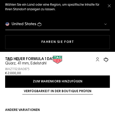
Wählen Sie ein Land oder eine Region, um spezifische Inhalte für
Ihren Standort anzeigen zu lassen.
Me
United States
MIT DER NAVIGATION 
FAHREN SIE FORT
TAG HEUER FORMULA 1 DATE
Suche öffnen
My TAG Heu
Ihr Wa
Quarz, 41 mm, Edelstahl
WAZ1112.BA0875
€ 2.000,00
ZUM WARENKORB HINZUFÜGEN
VERFÜGBARKEIT IN DER BOUTIQUE PRÜFEN
ANDERE VARIATIONEN