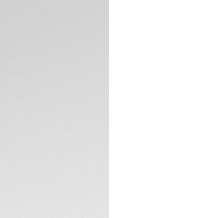
Das 40-mm-Gehäuse
Aquaracer machen s
Unternehmungen. E
technisch ist als a
Instrument, das al
Das dunkelblaue Zi
den dunklen Ozean.
robusten Instrument
TECHNISCHE EIGEN
Mit einer raffinie
mm-Gehäuse aus Ed
Heuer Aquaracer n
Das Armband der T
Profil und ein kom
Ergonomie und Lei