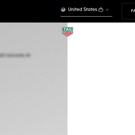
United States
F
TAG HEUER AQUAR
Automatik, 40 mm,
WBP2111.BA0627
Dieses Produkt wird n
€ 3.350,00
5 Jahre Garantie
Exklusive Onlin
BESCHREIBUNG