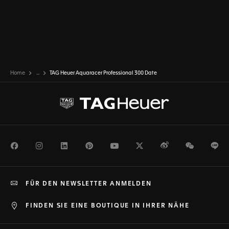
Home
...
TAG Heuer Aquaracer Professional 300 Date
Facebook
Instagram
LinkedIn
Pinterest
Youtube
Twitter
Weibo
WeChat
Li
FÜR DEN NEWSLETTER ANMELDEN
FINDEN SIE EINE BOUTIQUE IN IHRER NÄHE