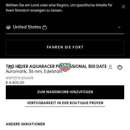
Wählen Sie ein Land oder eine Region, um spezifische Inhalte für
Ihren Standort anzeigen zu lassen.
Me
United States
MIT DER NAVIGATION 
FAHREN SIE FORT
TAG HEUER AQUARACER PROFESSIONAL 300 DATE
Suche öffnen
My TAG Heu
Ihr Wa
Automatik, 36 mm, Edelstahl
WBP231K.BA0618
€ 4.400,00
ZUM WARENKORB HINZUFÜGEN
VERFÜGBARKEIT IN DER BOUTIQUE PRÜFEN
ANDERE VARIATIONEN