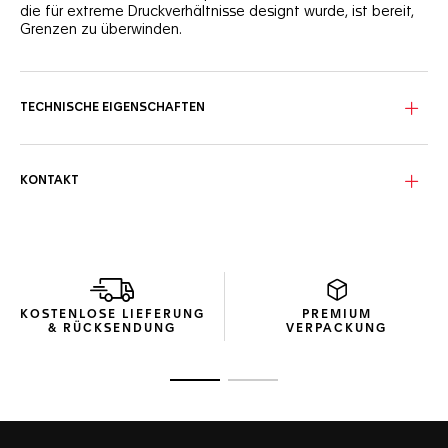
die für extreme Druckverhältnisse designt wurde, ist bereit,
Grenzen zu überwinden.
Das gewellte, türkisfarbene Zifferblatt dieser TAG Heuer
Aquaracer Professional 300 ist eine Hommage an warme
Gewässer und präsentiert acht ausgezeichnete VS-
TECHNISCHE EIGENSCHAFTEN
Diamanten mit einem Durchmesser von 1,4 mm (0,078 ct).
Diese bis 300 m wasserdichte Uhr kombiniert ein
druckresistentes, fein gebürstetes und poliertes 36-mm-
KONTAKT
Gehäuse aus Edelstahl mit einer schwarzen Keramiklünette.
Das ultra-funktionale Edelstahlarmband, das ebenso edel
wie robust ist, hat eine Faltschließe aus Edelstahl mit zwei
Sicherheitsdrückern und einem Feineinstellungssystem.
KOSTENLOSE LIEFERUNG
PREMIUM
& RÜCKSENDUNG
VERPACKUNG
Zur Folie 1
Zur Folie 2