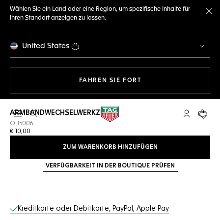
Wählen Sie ein Land oder eine Region, um spezifische Inhalte für
Ihren Standort anzeigen zu lassen.
Me
United States
MIT DER NAVIGATION 
FAHREN SIE FORT
ARMBANDWECHSELWERKZEUG
Suche öffnen
My TAG Heu
Ihr Wa
OB5006
€ 10,00
ZUM WARENKORB HINZUFÜGEN
VERFÜGBARKEIT IN DER BOUTIQUE PRÜFEN
Online-Services
Kreditkarte oder Debitkarte, PayPal, Apple Pay