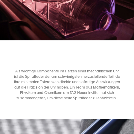
Als wichtige Komponente im Herzen einer mechanischen Uhr
ist die Spiralfeder der am schwierigsten herzustellende Teil, da
ihre minimalen Toleranzen direkte und sofortige Auswirkungen
auf die Präzision der Uhr haben. Ein Team aus Mathematikern,
Physikern und Chemikern am TAG Heuer Institut hat sich
zusammengetan, um diese neue Spiralfeder zu entwickeln.