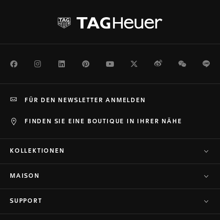
Facebook
Instagram
LinkedIn
Pinterest
Youtube
Twitter
Weibo
WeChat
Li
FÜR DEN NEWSLETTER ANMELDEN
FINDEN SIE EINE BOUTIQUE IN IHRER NÄHE
KOLLEKTIONEN
MAISON
SUPPORT