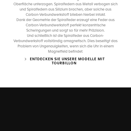
Oberfläche unterzogen. Spiralfedern aus Metall verbogen sich
und Spiralfedern aus Silizium brachen, aber solche aus
Carbon-Verbundwerkstoff blieben hierbei intakt.
Dank der Geometrie der Spiralfeder erzeugt eine Feder aus
Carbon-Verbundwerkstoff perfekt konzentrische
Schwingungen und sorgt so für mehr Präzision.
Und schließlich ist die Spiralfeder aus Carbon-
Verbundwerkstoff vollständig amagnetisch. Dies beseitigt das
Problem von Ungenauigkeiten, wenn sich die Uhr in einem
Magnetfeld befindet.
ENTDECKEN SIE UNSERE MODELLE MIT
TOURBILLON