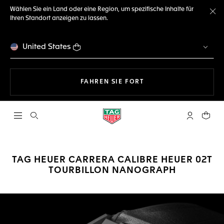
Wählen Sie ein Land oder eine Region, um spezifische Inhalte für
Ihren Standort anzeigen zu lassen.
Me
United States
MIT DER NAVIGATION 
FAHREN SIE FORT
Suche öffnen
My TAG Heu
Ihr Wa
TAG HEUER CARRERA CALIBRE HEUER 02T
TOURBILLON NANOGRAPH