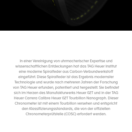
In einer Vereinigung von uhrmacherischer Expertise und
wissenschaftlichen Entdeckungen hat das TAG Heuer Institut
eine moderne Spiralfeder aus Carbon-Verbundwerkstoff
eingeführt. Diese Spiralfeder ist das Ergebnis modernster
Technologie und wurde nach mehreren Jahren der Forschung
von TAG Heuer erfunden, patentiert und hergestellt. Sie befindet
sich im Herzen des Manufakturwerks Heuer 02T und in der TAG
Heuer Carrera Calibre Heuer 02T Tourbillon Nanograph. Dieser
Chronometer ist mit einem Tourbillon versehen und entspricht
den Klassifizierungsstandards, die von der offiziellen
Chronometerprüfstelle (COSC) erfordert werden.