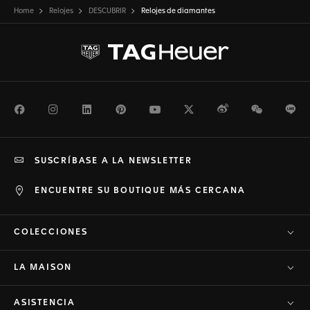
Home
Relojes
DESCUBRIR
Relojes de diamantes
Facebook
Instagram
LinkedIn
Pinterest
Youtube
Twitter
Weibo
WeChat
Li
SUSCRÍBASE A LA NEWSLETTER
ENCUENTRE SU BOUTIQUE MÁS CERCANA
COLECCIONES
LA MAISON
ASISTENCIA