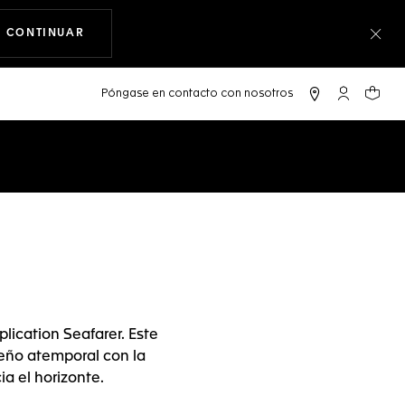
CONTINUAR
NAVEGANDO EN LA WEB
Cer
Cuenta Mi 
Su car
lication Seafarer. Este
seño atemporal con la
a el horizonte.