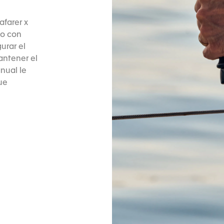
afarer x
zo con
urar el
antener el
nual le
ue