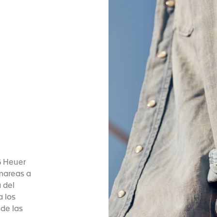
G Heuer
mareas a
 del
a los
 de las