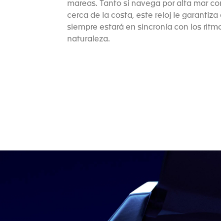
mareas. Tanto si navega por alta mar co
cerca de la costa, este reloj le garantiza
siempre estará en sincronía con los ritm
naturaleza.