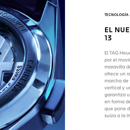
TECNOLOGÍA
EL NU
13
El TAG Heu
por el mov
maravilla d
ofrece un r
marcha de 
vertical y 
garantiza u
en forma d
que pone de
suiza a la 