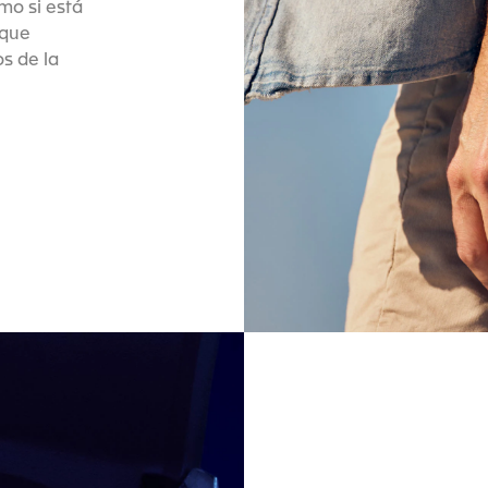
mo si está
 que
os de la