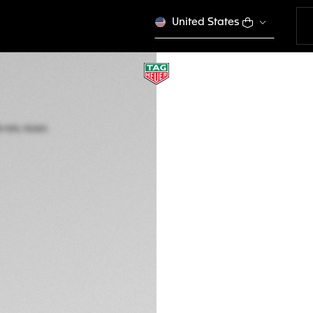
United States
TAG HEUER CARRE
Automático, 36 m
WBN2350.BD0000
Este producto se dej
DESCRIPCIÓN