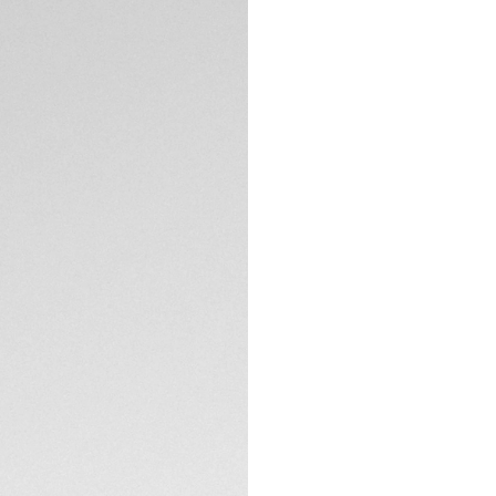
Este lujoso TAG He
de la sofisticación
su esfera satinad
de velocidad y lujo
Gracias a su acab
esfera crea una a
un realce que cue
ESPECIFICACIONES 
El bisel de oro ro
audacia sobre la c
compromiso de TAG
El movimiento Cali
este prestigioso C
de marcha de 42 ho
rosa (18 qt 5N) co