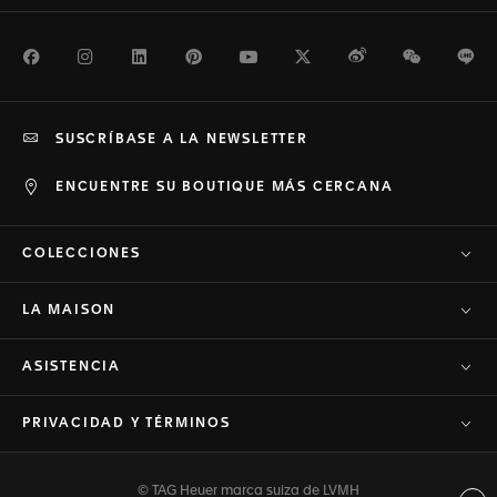
Facebook
Instagram
LinkedIn
Pinterest
Youtube
Twitter
Weibo
WeChat
Li
SUSCRÍBASE A LA NEWSLETTER
ENCUENTRE SU BOUTIQUE MÁS CERCANA
COLECCIONES
LA MAISON
ASISTENCIA
PRIVACIDAD Y TÉRMINOS
© TAG Heuer marca suiza de LVMH