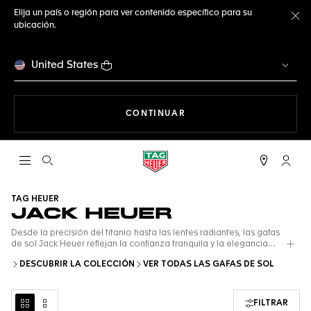
Elija un país o región para ver contenido específico para su
ubicación.
Ce
United States
NAVEGANDO EN LA WEB
CONTINUAR
Abrir el menú de búsqueda
Cuent