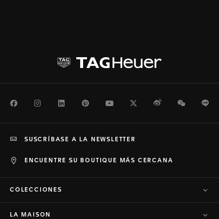
Facebook
Instagram
LinkedIn
Pinterest
Youtube
Twitter
Weibo
WeChat
Li
SUSCRÍBASE A LA NEWSLETTER
ENCUENTRE SU BOUTIQUE MÁS CERCANA
COLECCIONES
LA MAISON