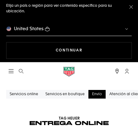
Elija un país o región para ver contenido específico para su
ubicación.
Ce
United States
NAVEGANDO EN LA WEB
CONTINUAR
Abrir el menú de búsqueda
Cuent