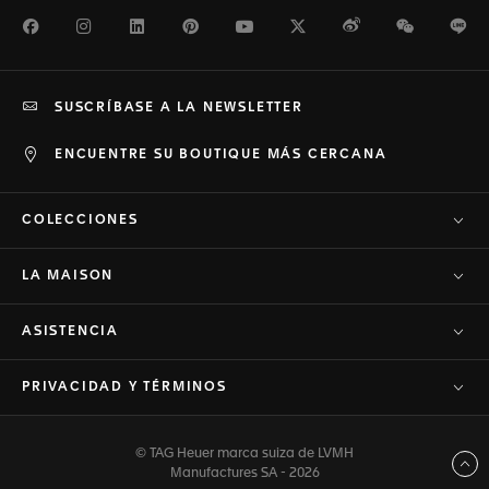
Facebook
Instagram
LinkedIn
Pinterest
Youtube
Twitter
Weibo
WeChat
Li
SUSCRÍBASE A LA NEWSLETTER
ENCUENTRE SU BOUTIQUE MÁS CERCANA
COLECCIONES
LA MAISON
ASISTENCIA
PRIVACIDAD Y TÉRMINOS
© TAG Heuer marca suiza de LVMH
Volver arriba
Manufactures SA - 2026