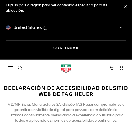
Elija un país o región para ver contenido específico para su
ubicación.
Ce
United States
NAVEGANDO EN LA WEB
CONTINUAR
Abrir el menú de búsqueda
Cuent
DECLARACIÓN DE ACCESIBILIDAD DEL SITIO
WEB DE TAG HEUER
A LVMH Swiss Manufactures SA, divisão TAG Heuer compromete-se a
garantir acessibilidade digital para pessoas com deficiência.
Estamos continuamente melhorando a experiência do usuário para
todos e aplicando as normas de acessibilidade pertinentes.