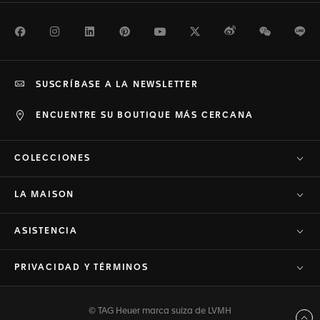
Facebook
Instagram
LinkedIn
Pinterest
Youtube
Twitter
Weibo
WeChat
Li
SUSCRÍBASE A LA NEWSLETTER
ENCUENTRE SU BOUTIQUE MÁS CERCANA
COLECCIONES
LA MAISON
ASISTENCIA
PRIVACIDAD Y TÉRMINOS
© TAG Heuer marca suiza de LVMH