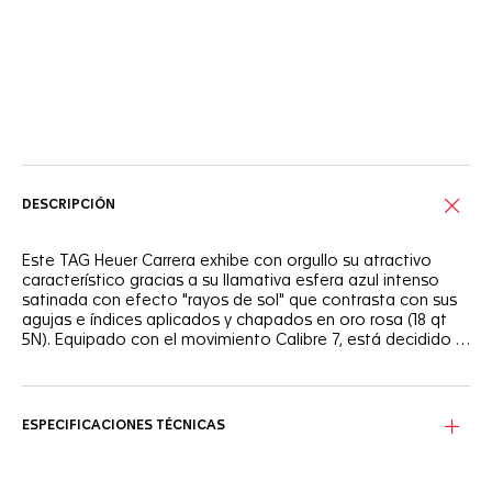
Servicios online
DESCRIPCIÓN
Este TAG Heuer Carrera exhibe con orgullo su atractivo
característico gracias a su llamativa esfera azul intenso
satinada con efecto "rayos de sol" que contrasta con sus
agujas e índices aplicados y chapados en oro rosa (18 qt
5N). Equipado con el movimiento Calibre 7, está decidido a
superarse.
La esfera azul satinada con efecto "rayos de sol" muestra
un anillo azul degradado a lo largo del realce. Un signo de
convicción.
ESPECIFICACIONES TÉCNICAS
La fina caja de acero de 36 mm alberga el movimiento TAG
Heuer Calibre 7 Automático, con una reserva de marcha de