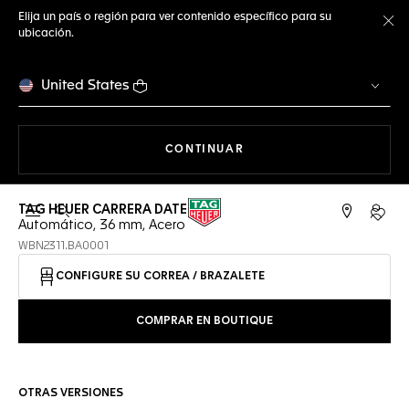
Elija un país o región para ver contenido específico para su
ubicación.
Ce
United States
NAVEGANDO EN LA WEB
CONTINUAR
TAG HEUER CARRERA DATE
Abrir el menú de búsqueda
Cuent
Automático, 36 mm, Acero
WBN2311.BA0001
CONFIGURE SU CORREA / BRAZALETE
COMPRAR EN BOUTIQUE
OTRAS VERSIONES