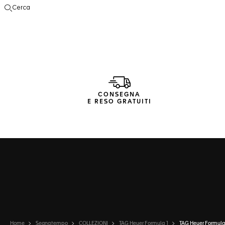
Cerca
Apri la ricerca
CONSEGNA
E RESO GRATUITI
Home
Segnatempo
COLLEZIONI
TAG Heuer Formula 1
TAG Heuer Formula