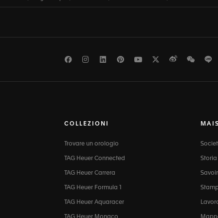
Facebook
Instagram
LinkedIn
Pinterest
Youtube
Twitter
Weibo
WeCh
L
COLLEZIONI
MAI
Trovare un orologio
Socie
TAG Heuer Connected
Storia
TAG Heuer Carrera
Savoir
TAG Heuer Formula 1
Stam
TAG Heuer Aquaracer
Lavor
TAG Heuer Monaco
Mappa