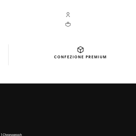
L'account My TAG Heuer
Il tuo carrello contiene 0 prodotti
CONFEZIONE
PREMIUM
 1 Chronograph