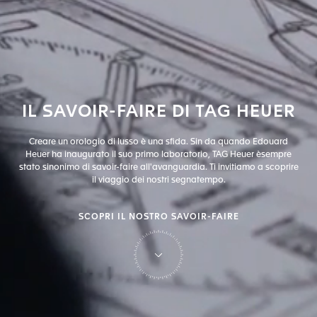
IL
SAVOIR-FAIRE
DI
TAG
HEUER
Creare un orologio di lusso è una sfida. Sin da quando Edouard
Heuer ha inaugurato il suo primo laboratorio, TAG Heuer è
sempre
stato sinonimo di savoir-faire all'avanguardia. Ti invitiamo a scoprire
il viaggio dei nostri segnatempo.
SCOPRI IL NOSTRO SAVOIR-FAIRE
su TAG Heuer