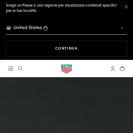
Scegli un Paese o una regione per visualizzare contenuti specifici
per la tua località.
Ch
United States
A NAVIGARE SUL SITO
CONTINUA
Apri la ricerca
L'account 
Il tuo