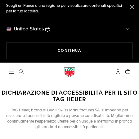
Scegli un Paese o una regione per visualizzare contenuti specifici
per la tua località.
Ch
United States
A NAVIGARE SUL SITO
CONTINUA
Apri la ricerca
L'account 
Il tuo
DICHIARAZIONE DI ACCESSIBILITÀ PER IL SITO
TAG HEUER
TAG Heuer, brand di LVMH Swiss Manufactures SA, si impegna per
assicurare l'accessibilità digitale a persone con disabilità. Miglioriamo
continuamente l'esperienza utente per chiunque e mettiamo in pratica
gli standard di accessibilità pertinenti.