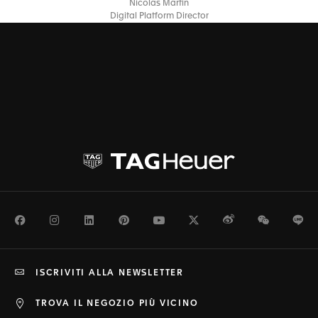
Nicolas Martin
Digital Platform Director
Facebook
Instagram
LinkedIn
Pinterest
Youtube
Twitter
Weibo
WeChat
Li
ISCRIVITI ALLA NEWSLETTER
TROVA IL NEGOZIO PIÙ VICINO