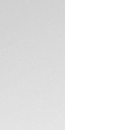
Garanzia di 5 an
Confezione escl
DESCRIZIONE
Il TAG Heuer Formul
tutto il mondo, pre
design audace ispi
cassa da 44 mm in 
resistenza e durata
presenta le iconich
cronografici per u
tachimetro in carb
il cronografo autom
SPECIFICHE TECNIC