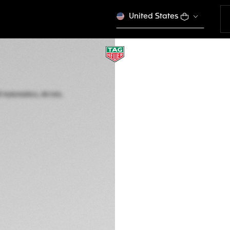
United States
EDIZIONE LIMITATA |
TAG HEUER FORM
Automatico, 44 mm,
CBZ208B.BF0009
Esaurito online
CHF 5'950.00