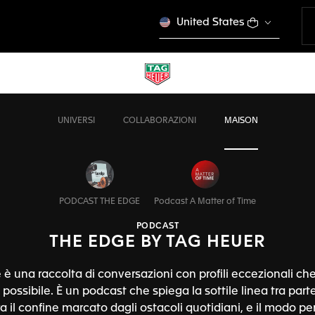
United States
UNIVERSI
COLLABORAZIONI
MAISON
PODCAST THE EDGE
Podcast A Matter of Time
PODCAST
THE EDGE BY TAG HEUER
è una raccolta di conversazioni con profili eccezionali che
el possibile. È un podcast che spiega la sottile linea tra part
ra il confine marcato dagli ostacoli quotidiani, e il modo per