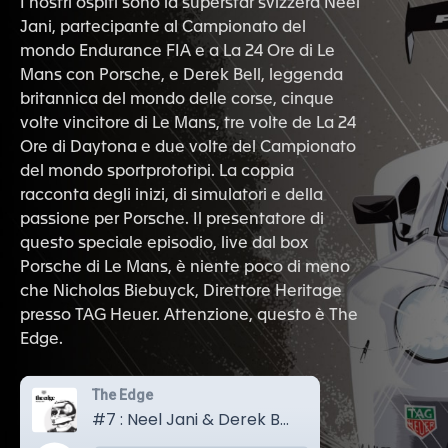
I nostri ospiti sono la superstar svizzera Neel
Jani, partecipante al Campionato del
mondo Endurance FIA e a La 24 Ore di Le
Mans con Porsche, e Derek Bell, leggenda
britannica del mondo delle corse, cinque
volte vincitore di Le Mans, tre volte de La 24
Ore di Daytona e due volte del Campionato
del mondo sportprototipi. La coppia
racconta degli inizi, di simulatori e della
passione per Porsche. Il presentatore di
questo speciale episodio, live dal box
Porsche di Le Mans, è niente poco di meno
che Nicholas Biebuyck, Direttore Heritage
presso TAG Heuer. Attenzione, questo è The
Edge.