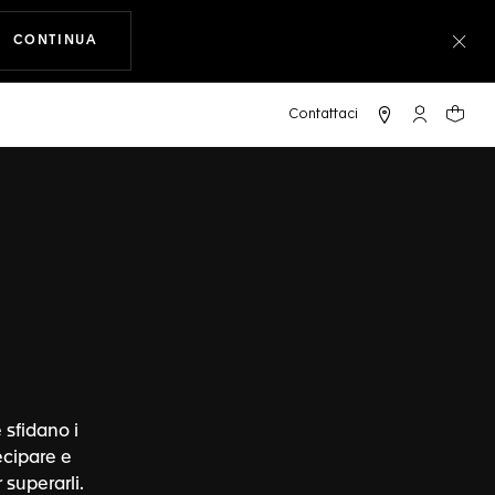
CONTINUA
A NAVIGARE SUL SITO
Chiu
L'account 
Il tuo
 sfidano i
ecipare e
 superarli.