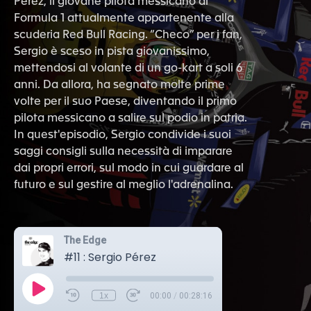
Perez, il giovane pilota messicano di
Formula 1 attualmente appartenente alla
scuderia Red Bull Racing. “Checo” per i fan,
Sergio è sceso in pista giovanissimo,
mettendosi al volante di un go-kart a soli 6
anni. Da allora, ha segnato molte prime
volte per il suo Paese, diventando il primo
pilota messicano a salire sul podio in patria.
In quest'episodio, Sergio condivide i suoi
saggi consigli sulla necessità di imparare
dai propri errori, sul modo in cui guardare al
futuro e sul gestire al meglio l'adrenalina.