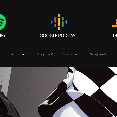
IFY
GOOGLE PODCAST
D
Stagione 1
Stagione 2
Stagione 3
Stagione 4