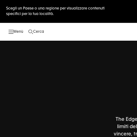
Scegli un Paese o una regione per visualizzare contenuti
specifici per la tua località.
Cerca
Apri la ricerca
The Edge 
limiti d
vincere, t