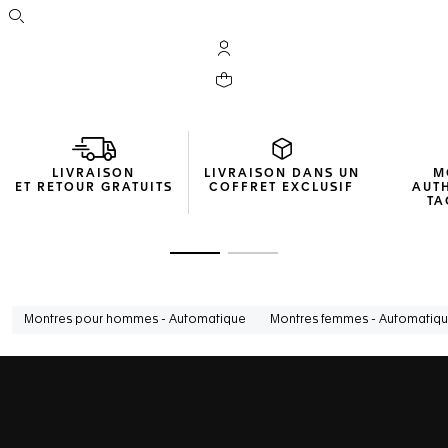
Ouvrir la barre de recherche
Compte My TAG Heuer
Votre panier contient 0 produit(s)
LIVRAISON
LIVRAISON DANS UN
M
ET RETOUR GRATUITS
COFFRET EXCLUSIF
AUT
TA
Ouvrir la diapositive 1
Ouvrir la diapositive 2
Montres pour hommes - Automatique
Montres femmes - Automatiq