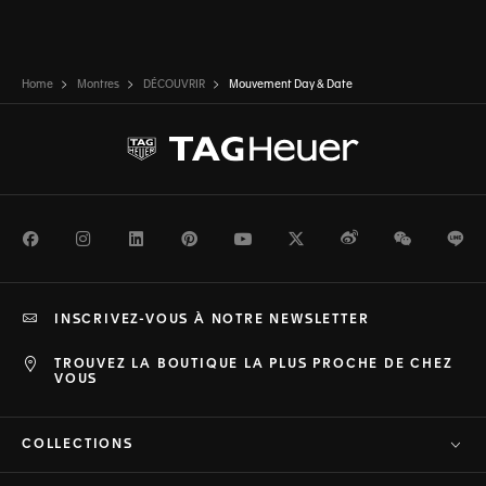
Home
Montres
DÉCOUVRIR
Mouvement Day & Date
Facebook
Instagram
LinkedIn
Pinterest
Youtube
Twitter
Weibo
WeChat
Li
INSCRIVEZ-VOUS À NOTRE NEWSLETTER
TROUVEZ LA BOUTIQUE LA PLUS PROCHE DE CHEZ
VOUS
COLLECTIONS