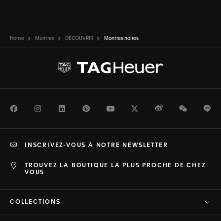
Home
Montres
DÉCOUVRIR
Montres noires
Facebook
Instagram
LinkedIn
Pinterest
Youtube
Twitter
Weibo
WeChat
Li
INSCRIVEZ-VOUS À NOTRE NEWSLETTER
TROUVEZ LA BOUTIQUE LA PLUS PROCHE DE CHEZ
VOUS
COLLECTIONS