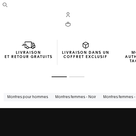
Ouvrir la barre de recherche
Compte My TAG Heuer
Votre panier contient 0 produit(s)
LIVRAISON
LIVRAISON DANS UN
M
ET RETOUR GRATUITS
COFFRET EXCLUSIF
AUT
TA
Ouvrir la diapositive 1
Ouvrir la diapositive 2
Montres pour hommes
Montres femmes - Noir
Montres femmes - 