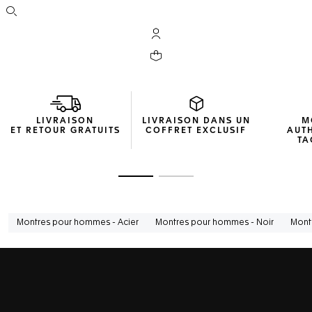
Ouvrir la barre de recherche
Compte My TAG Heuer
Votre panier contient 0 produit(s)
LIVRAISON
LIVRAISON DANS UN
M
ET RETOUR GRATUITS
COFFRET EXCLUSIF
AUT
TA
Ouvrir la diapositive 1
Ouvrir la diapositive 2
Montres pour hommes - Acier
Montres pour hommes - Noir
Mont