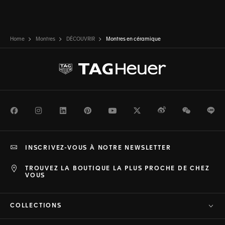
Home
Montres
DÉCOUVRIR
Montres en céramique
Facebook
Instagram
LinkedIn
Pinterest
Youtube
Twitter
Weibo
WeChat
Li
INSCRIVEZ-VOUS À NOTRE NEWSLETTER
TROUVEZ LA BOUTIQUE LA PLUS PROCHE DE CHEZ
VOUS
COLLECTIONS