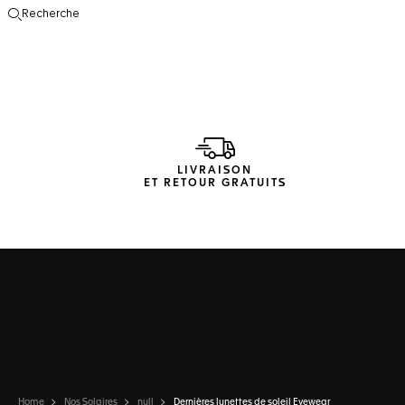
Recherche
Ouvrir la barre de recherche
LIVRAISON
ET RETOUR GRATUITS
Home
Nos Solaires
null
Dernières lunettes de soleil Eyewear