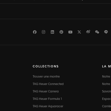
Facebook
Instagram
LinkedIn
Pinterest
Youtube
Twitter
Weibo
WeCh
L
COLLECTIONS
LA 
Trouver une montre
Notre 
TAG Heuer Connected
Notre 
TAG Heuer Carrera
Savoir
TAG Heuer Formula 1
Espac
TAG Heuer Aquaracer
Carriè