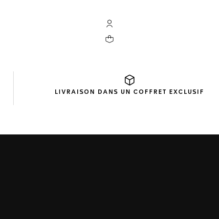
Compte My TAG Heuer
Votre panier contient 0 produit(s)
LIVRAISON DANS UN
COFFRET EXCLUSIF