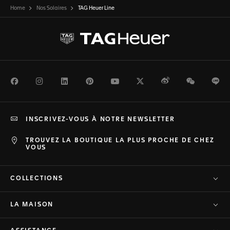
Home
Nos Solaires
TAG Heuer Line
Facebook
Instagram
LinkedIn
Pinterest
Youtube
Twitter
Weibo
WeChat
Li
INSCRIVEZ-VOUS À NOTRE NEWSLETTER
TROUVEZ LA BOUTIQUE LA PLUS PROCHE DE CHEZ
VOUS
COLLECTIONS
LA MAISON