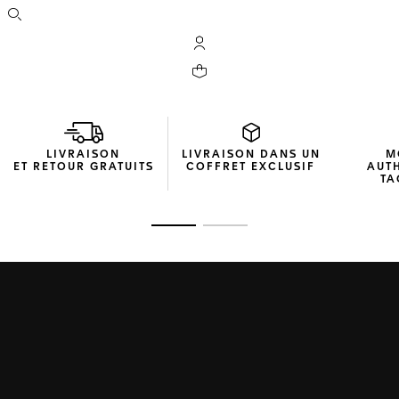
Ouvrir la barre de recherche
Compte My TAG Heuer
Votre panier contient 0 produit(s)
LIVRAISON
LIVRAISON DANS UN
M
ET RETOUR GRATUITS
COFFRET EXCLUSIF
AUT
TA
Ouvrir la diapositive 1
Ouvrir la diapositive 2