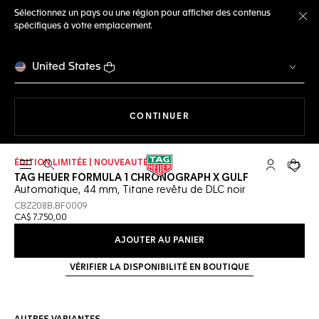
Sélectionnez un pays ou une région pour afficher des contenus
spécifiques à votre emplacement.
Fe
United States
LA NAVIGATION SUR LE S
CONTINUER
ÉDITION LIMITÉE | NOUVEAUTÉ
Ouvrir la barre de recherche
Compte My
Votre 
TAG HEUER FORMULA 1 CHRONOGRAPH X GULF
Automatique, 44 mm, Titane revêtu de DLC noir
CBZ208B.BF0009
CA$ 7.750,00
AJOUTER AU PANIER
VÉRIFIER LA DISPONIBILITÉ EN BOUTIQUE