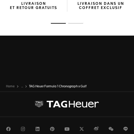
LIVRAISON
LIVRAISON DANS UN
ET RETOUR GRATUITS
COFFRET EXCLUSIF
Ouvrir la diapositive 1
Ouvrir la diapositive 2
Home
...
TAG Heuer Formula 1 Chronograph x Gulf
Facebook
Instagram
LinkedIn
Pinterest
Youtube
Twitter
Weibo
WeChat
Li