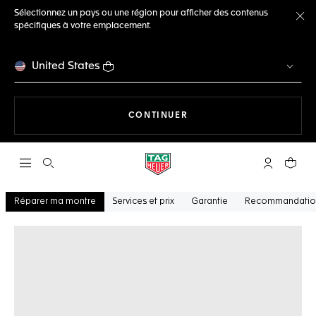
Sélectionnez un pays ou une région pour afficher des contenus
spécifiques à votre emplacement.
Fe
United States
LA NAVIGATION SUR LE S
CONTINUER
Ouvrir la barre de recherche
Compte My
Votre 