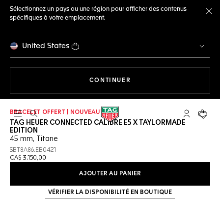
Sélectionnez un pays ou une région pour afficher des contenus
spécifiques à votre emplacement.
Fe
United States
LA NAVIGATION SUR LE S
CONTINUER
BRACELET OFFERT | NOUVEAUTÉ
Ouvrir la barre de recherche
Compte My
Votre 
TAG HEUER CONNECTED CALIBRE E5 X TAYLORMADE
EDITION
45 mm, Titane
SBT8A86.EB0421
CA$ 3.150,00
AJOUTER AU PANIER
VÉRIFIER LA DISPONIBILITÉ EN BOUTIQUE