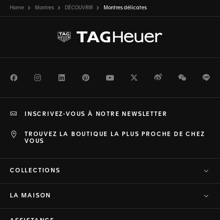
Home
Montres
DÉCOUVRIR
Montres délicates
Facebook
Instagram
LinkedIn
Pinterest
Youtube
Twitter
Weibo
WeChat
Li
INSCRIVEZ-VOUS À NOTRE NEWSLETTER
TROUVEZ LA BOUTIQUE LA PLUS PROCHE DE CHEZ
VOUS
COLLECTIONS
LA MAISON