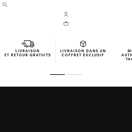
Ouvrir la barre de recherche
Compte My TAG Heuer
Votre panier contient 0 produit(s)
LIVRAISON
LIVRAISON DANS UN
M
ET RETOUR GRATUITS
COFFRET EXCLUSIF
AUT
TA
Ouvrir la diapositive 1
Ouvrir la diapositive 2