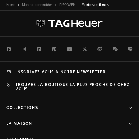
Home
Montres connectées
DISCOVER
Montres de fitness
Facebook
Instagram
LinkedIn
Pinterest
Youtube
Twitter
Weibo
WeChat
Li
INSCRIVEZ-VOUS À NOTRE NEWSLETTER
TROUVEZ LA BOUTIQUE LA PLUS PROCHE DE CHEZ
VOUS
COLLECTIONS
LA MAISON