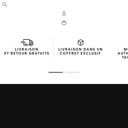
Ouvrir la barre de recherche
Compte My TAG Heuer
Votre panier contient 0 produit(s)
LIVRAISON
LIVRAISON DANS UN
M
ET RETOUR GRATUITS
COFFRET EXCLUSIF
AUT
TA
Ouvrir la diapositive 1
Ouvrir la diapositive 2